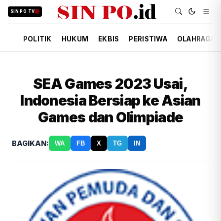
SIN PO TV
POLITIK
HUKUM
EKBIS
PERISTIWA
OLAHRAGA
SEA Games 2023 Usai,
Indonesia Bersiap ke Asian
Games dan Olimpiade
BAGIKAN:
WA
FB
X
TG
IN