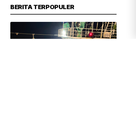
BERITA TERPOPULER
FIRDAUSI
31 MENIT YANG LALU
Bareskrim Gagalkan Penyelundupan
1,3 Ton Ketamin dari Kapal Asing di
Perairan Bintan