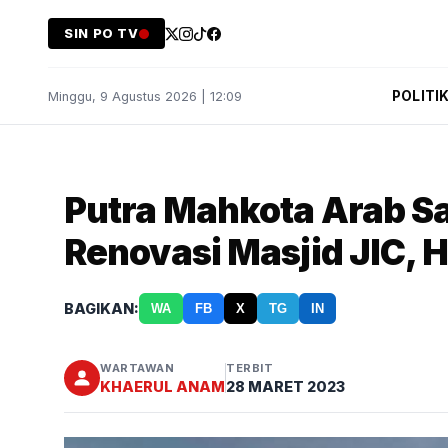
SIN PO TV
POLITI
Minggu, 9 Agustus 2026 | 12:09
Putra Mahkota Arab S
Renovasi Masjid JIC, 
BAGIKAN:
WA
FB
X
TG
IN
WARTAWAN
TERBIT
KHAERUL ANAM
28 MARET 2023