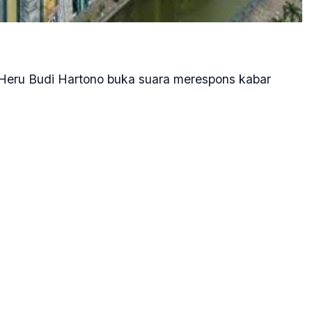
 Heru Budi Hartono buka suara merespons kabar
an (MBS) akan membiayai (JIC) yang terbakar
nterian Agama (Kemenag) terkait rencana itu.
lu,” kata Heru kepada wartawan di Jakarta, Selasa
arta belum melakukan tindak lanjut apapun untuk
akaran.