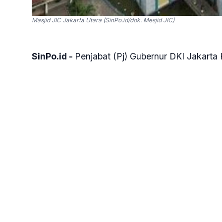
Masjid JIC Jakarta Utara (SinPo.id/dok. Mesjid JIC)
SinPo.id -
Penjabat (Pj) Gubernur DKI Jakarta
Putra Mahkota Arab Saudi Mohammed bin Salm
beberapa waktu lalu.
Heru mengaku akan berkoordinasi dengan Keme
“Nanti saya tanya sama Kementerian Agama du
28 Maret 2023.
Heru mengaku hingga saat ini Pemprov DKI Jak
melakukan revitalisasi JIC pasca musibah keb