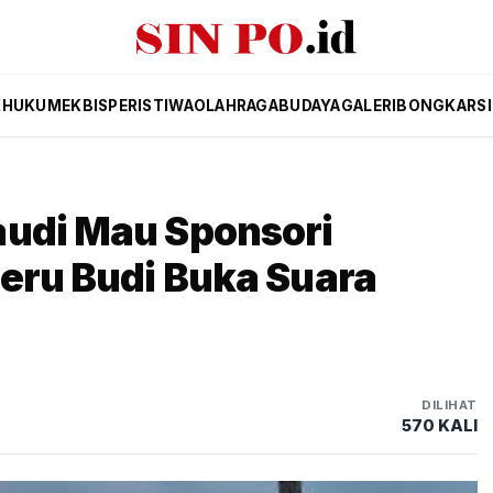
K
HUKUM
EKBIS
PERISTIWA
OLAHRAGA
BUDAYA
GALERI
BONGKAR
S
audi Mau Sponsori
Heru Budi Buka Suara
DILIHAT
570 KALI