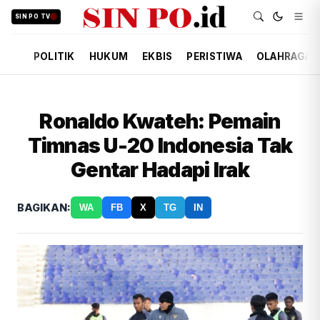
SIN PO TV
POLITIK
HUKUM
EKBIS
PERISTIWA
OLAHRAGA
Ronaldo Kwateh: Pemain
Timnas U-20 Indonesia Tak
Gentar Hadapi Irak
BAGIKAN:
WA
FB
X
TG
IN