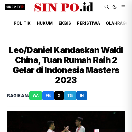
SIN PO TV
POLITIK
HUKUM
EKBIS
PERISTIWA
OLAHRAGA
Leo/Daniel Kandaskan Wakil
China, Tuan Rumah Raih 2
Gelar di Indonesia Masters
2023
BAGIKAN:
WA
FB
X
TG
IN