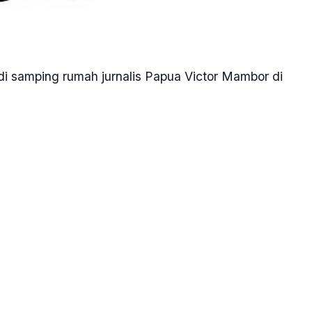
di samping rumah jurnalis Papua Victor Mambor di
 tadi. Bom meledak di pinggiran jalan yang berjarak
a di Kelurahan Angkasapura, Distrik Jayapura Utara,
 WIT,” kata Victor mambor dikutip dari pernyataan
ayapura.
itu dirinya yang belum belum beristirahat saat itu
 di samping rumahnya sebelum terjadi ledakan.
nggalkan lokasi tersebut dan sekitar satu menit