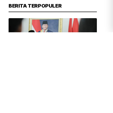
BERITA TERPOPULER
SIGIT NURYADIN
10 MENIT YANG LALU
Gedung Dinas Teknis DKI Terbakar,
Pemprov Pastikan Layanan Tetap
Berjalan