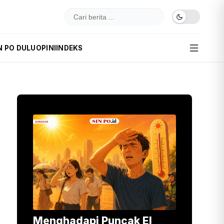
N PO DULU
OPINI
INDEKS
Menghadapi Puncak El