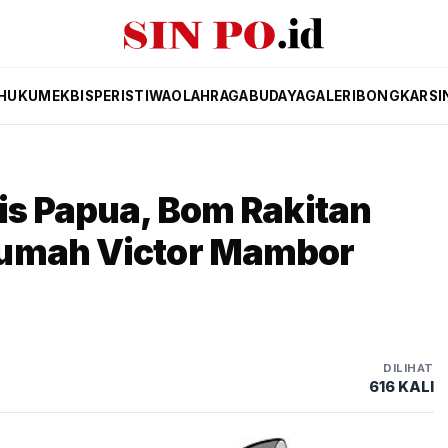
HUKUM
EKBIS
PERISTIWA
OLAHRAGA
BUDAYA
GALERI
BONGKAR
SI
is Papua, Bom Rakitan
Rumah Victor Mambor
DILIHAT
616 KALI