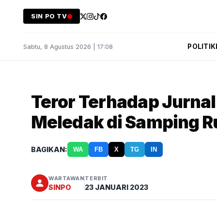
SIN PO TV
POLITIK
Sabtu, 8 Agustus 2026 | 17:08
Teror Terhadap Jurnal
Meledak di Samping 
BAGIKAN:
WA
FB
X
TG
IN
WARTAWAN
TERBIT
SINPO
23 JANUARI 2023