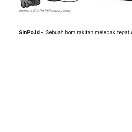
Ilustrasi (SinPo.id/Pixabay.com)
SinPo.id -
Sebuah bom rakitan meledak tepat 
Kota Jayapura, Senin 23 Januari 2023 dini hari
hanya sekitar tiga meter dari dinding rumahny
Kota Jayapura.
“Peristiwa ledakan terjadi sekitar pukul 04.00
sikap Alinasi Jurnalis Independen (AJI) Kota J
Victor menuturkan kronologi ledakan bom, saat 
mendengar bunyi motor berhenti di jalan tepat
“Tak lama kemudian pengendara motor itu meni