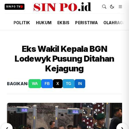
SIN PO TV
POLITIK
HUKUM
EKBIS
PERISTIWA
OLAHRAGA
Eks Wakil Kepala BGN
Lodewyk Pusung Ditahan
Kejagung
BAGIKAN:
WA
FB
X
TG
IN
❮
❯