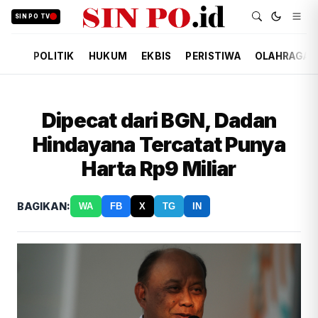
SIN PO TV
POLITIK
HUKUM
EKBIS
PERISTIWA
OLAHRAGA
Dipecat dari BGN, Dadan
Hindayana Tercatat Punya
Harta Rp9 Miliar
BAGIKAN:
WA
FB
X
TG
IN