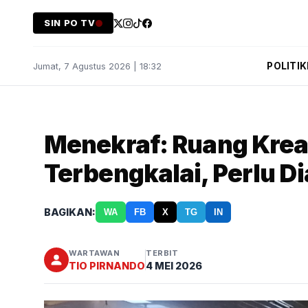
SIN PO TV
POLITIK
Jumat, 7 Agustus 2026 | 18:32
Menekraf: Ruang Krea
Terbengkalai, Perlu D
BAGIKAN:
WA
FB
X
TG
IN
WARTAWAN
TERBIT
TIO PIRNANDO
4 MEI 2026