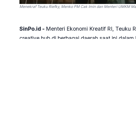
Menekraf Teuku Riefky, Menko PM Cak Imin dan Menteri UMKM Ma
SinPo.id -
Menteri Ekonomi Kreatif RI, Teuku 
creative hub di berbagai daerah saat ini dalam 
kembali. Karena, dengan mengoptimalikan berb
kemiskinan nasional.
"Creatif-creatif hub yang ada di daerah juga ba
tempat seperti ini (Mbloc Jakarta) banyak seka
Riefky usai rapat tingkat menteri di MBloc Spa
Politisi Partai Demokrat ini menyampaikan, me
Data Tunggal Sosial dan Ekonomi Nasional (D
wirausaha sektor ekonomi kreatif, khususnya 