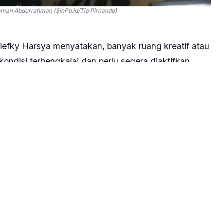
man Abdurrahman (SinPo.id/Tio Pirnando)
Riefky Harsya menyatakan, banyak ruang kreatif atau
kondisi terbengkalai dan perlu segera diaktifkan
agai ruang kreatif di daerah, akan turut mengentas
gaimana itu bisa diaktifasi kembali. Jadi tempat-
li di daerah-daerah tetapi masih terbengkalai," kata
ce, Jakarta, Senin, 4 Mei 2026.
rujuk Instruksi Presiden Nomor 4 Tahun 2025 tentang
TSEN), Kemenkraf diamanatkan untuk memfasilitasi
bagi masyarakat miskin dan miskin ekstrem.