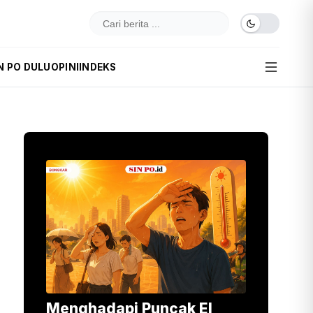
N PO DULU
OPINI
INDEKS
Menghadapi Puncak El