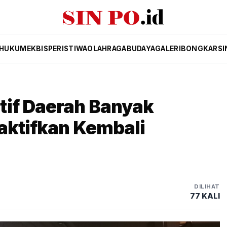
HUKUM
EKBIS
PERISTIWA
OLAHRAGA
BUDAYA
GALERI
BONGKAR
SI
tif Daerah Banyak
iaktifkan Kembali
DILIHAT
77 KALI