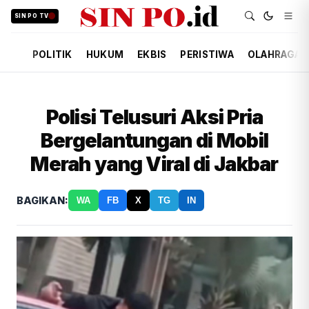
SIN PO TV
POLITIK
HUKUM
EKBIS
PERISTIWA
OLAHRAGA
Polisi Telusuri Aksi Pria
Bergelantungan di Mobil
Merah yang Viral di Jakbar
BAGIKAN:
WA
FB
X
TG
IN