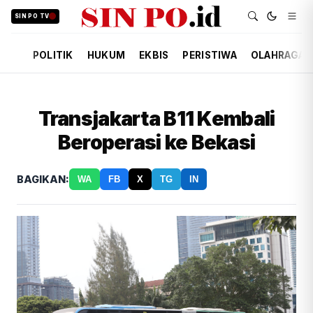
SIN PO TV
POLITIK
HUKUM
EKBIS
PERISTIWA
OLAHRAGA
Transjakarta B11 Kembali
Beroperasi ke Bekasi
BAGIKAN:
WA
FB
X
TG
IN