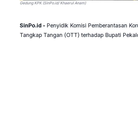
Gedung KPK (SinPo.id/ Khaerul Anam)
SinPo.id -
Penyidik Komisi Pemberantasan Kor
Tangkap Tangan (OTT) terhadap Bupati Pekalo
Salah satu pihak yang diamankan adalah Sek
Yulian Akbar. Saat ini mereka dalam perjalana
“Tim juga mengamankan sejumlah pihak di Peka
Jakarta. Malam ini nanti akan tiba, ada sekita
Sekda,” ujar Juru Bicara KPK Budi Prasetyo k
Nantinya, Budi mangatakan KPK akan melakuk
membantu mengungkap perkara.