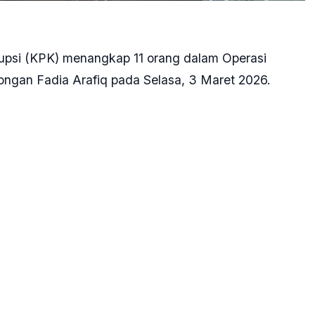
upsi (KPK) menangkap 11 orang dalam Operasi
ngan Fadia Arafiq pada Selasa, 3 Maret 2026.
retaris Daerah Kabupaten Pekalongan Mohammad
n dari Pekalongan menuju Jakarta.
longan dan saat ini juga sedang berjalan dibawa ke
r 11 orang yang dibawa ke Jakarta. Salah satunya
epada wartawan, Jakarta, Selasa.
an pemeriksaan terhadap 11 orang dimaksud untuk