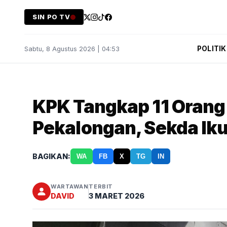
SIN PO TV
POLITIK
Sabtu, 8 Agustus 2026 | 04:53
KPK Tangkap 11 Orang
Pekalongan, Sekda Ik
BAGIKAN:
WA
FB
X
TG
IN
WARTAWAN
TERBIT
DAVID
3 MARET 2026