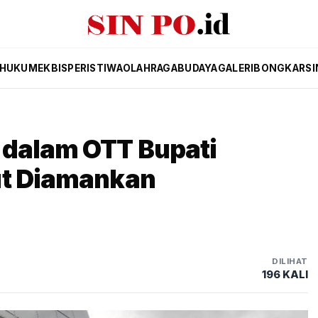
HUKUM
EKBIS
PERISTIWA
OLAHRAGA
BUDAYA
GALERI
BONGKAR
SI
 dalam OTT Bupati
ut Diamankan
DILIHAT
196 KALI