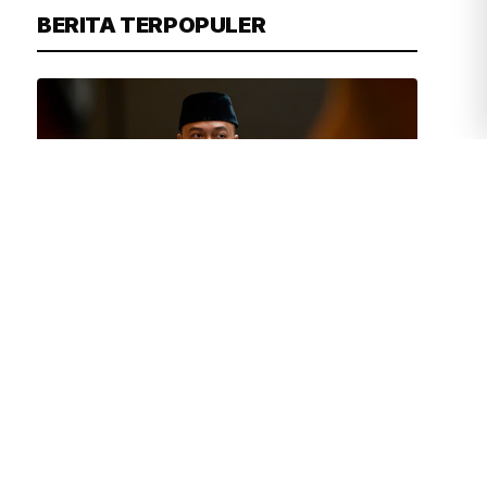
BERITA TERPOPULER
TIM REDAKSI
1 JAM YANG LALU
Presiden Prabowo Ingin Budaya
Membaca Kembali Digalakkan di
Lingkungan Pendidikan