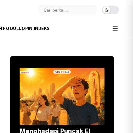
N PO DULU
OPINI
INDEKS
Menghadapi Puncak El