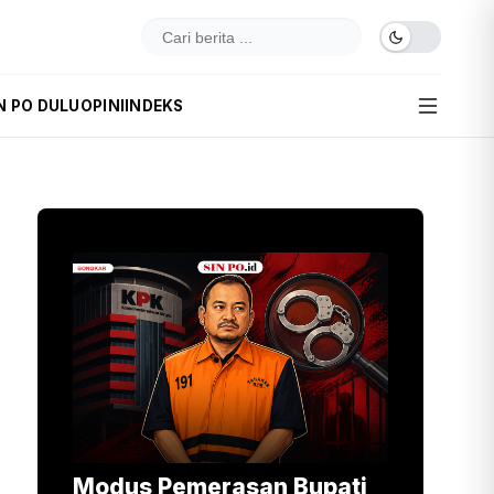
N PO DULU
OPINI
INDEKS
Modus Pemerasan Bupati