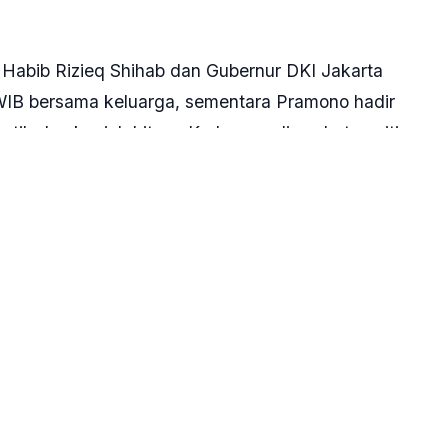
I Habib Rizieq Shihab dan Gubernur DKI Jakarta
 WIB bersama keluarga, sementara Pramono hadir
tih dan kopiah hitam. Keduanya disambut panitia
hlak untuk Selamatkan NKRI dari Para Penjahat dan
irit persatuan, serupa dengan momentum aksi 212
 gabungan TNI-Polri dan pemda dikerahkan dalam
nis.