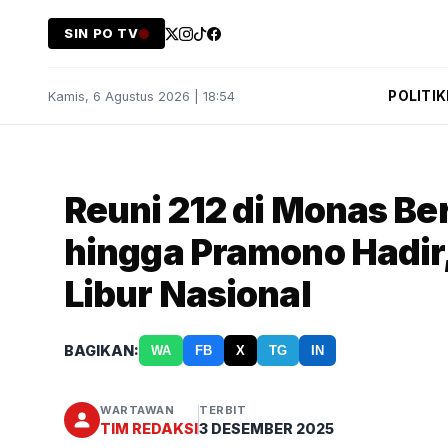
SIN PO TV
POLITIK
Kamis, 6 Agustus 2026 | 18:54
Reuni 212 di Monas Be
hingga Pramono Hadir,
Libur Nasional
BAGIKAN:
WA
FB
X
TG
IN
WARTAWAN
TERBIT
TIM REDAKSI
3 DESEMBER 2025