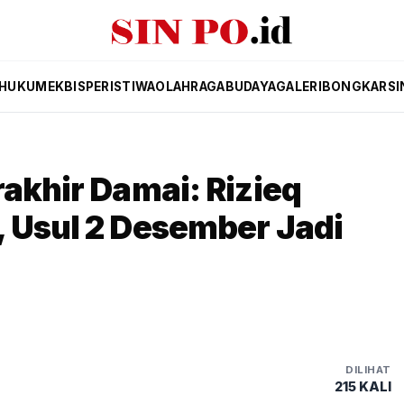
HUKUM
EKBIS
PERISTIWA
OLAHRAGA
BUDAYA
GALERI
BONGKAR
SI
rakhir Damai: Rizieq
 Usul 2 Desember Jadi
DILIHAT
215 KALI