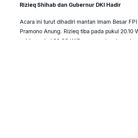
Rizieq Shihab dan Gubernur DKI Hadir
Acara ini turut dihadiri mantan Imam Besar FP
Pramono Anung. Rizieq tiba pada pukul 20.10
sekitar pukul 20.35 WIB mengenakan kemeja pu
Reuni 212 di panggung utama.
Reuni tahun ini mengangkat tema “Revolusi Ak
Memerdekakan Palestina dari Penjajah.”
Panitia menyebut reuni kembali menegaskan sp
sembilan tahun lalu. Sebanyak 2.511 personel
pengamanan, yang berjalan kondusif dan huma
Usul 2 Desember Jadi Hari Libur Nasional