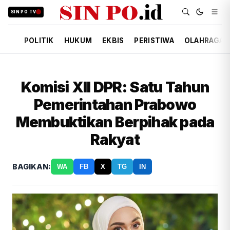
SIN PO TV
POLITIK
HUKUM
EKBIS
PERISTIWA
OLAHRAGA
Komisi XII DPR: Satu Tahun
Pemerintahan Prabowo
Membuktikan Berpihak pada
Rakyat
BAGIKAN:
WA
FB
X
TG
IN