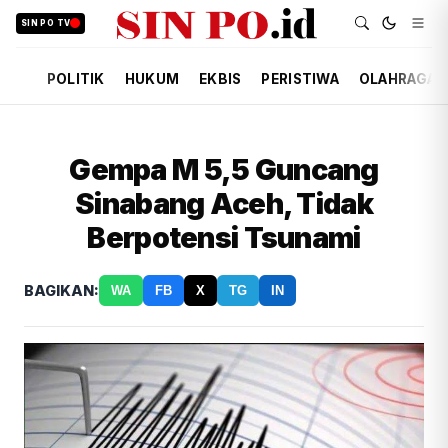
SIN PO TV
POLITIK
HUKUM
EKBIS
PERISTIWA
OLAHRAGA
Gempa M 5,5 Guncang
Sinabang Aceh, Tidak
Berpotensi Tsunami
BAGIKAN:
WA
FB
X
TG
IN