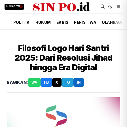
SIN PO TV
POLITIK
HUKUM
EKBIS
PERISTIWA
OLAHRAGA
Filosofi Logo Hari Santri
2025: Dari Resolusi Jihad
hingga Era Digital
BAGIKAN:
WA
FB
X
TG
IN