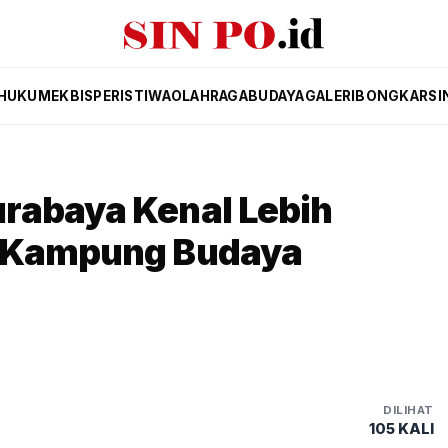
HUKUM
EKBIS
PERISTIWA
OLAHRAGA
BUDAYA
GALERI
BONGKAR
SI
rabaya Kenal Lebih
i Kampung Budaya
DILIHAT
105 KALI