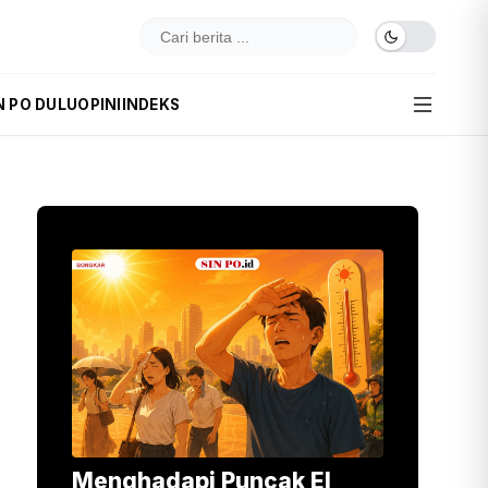
N PO DULU
OPINI
INDEKS
Menghadapi Puncak El