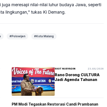
juga meresapi nilai-nilai luhur budaya Jawa, seperti
nta lingkungan," tukas Ki Demang.
a
#Polowijen
#Kota Malang
U
SIGIT NURYADIN
23 JULI 2026
Rano Dorong CULTURA
Jadi Agenda Tahunan
PM Modi Tegaskan Restorasi Candi Prambanan