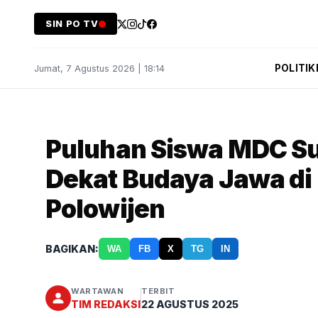
SIN PO TV
POLITIK
Jumat, 7 Agustus 2026 | 18:14
Puluhan Siswa MDC Su
Dekat Budaya Jawa d
Polowijen
BAGIKAN:
WA
FB
X
TG
IN
WARTAWAN
TERBIT
TIM REDAKSI
22 AGUSTUS 2025