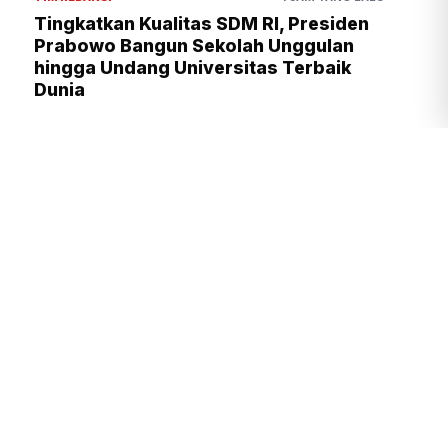
Tingkatkan Kualitas SDM RI, Presiden
Prabowo Bangun Sekolah Unggulan
hingga Undang Universitas Terbaik
Dunia
Presiden Prabowo Kawal Program
Strategis, dari Kampung Haji
hingga Hilirisasi Nasional
TIM REDAKSI
3 JAM YANG LALU
Tingkatkan Daya Saing Indonesia,
BRIN Fokus Kembangkan Teknologi
Nuklir hingga AI
TIM REDAKSI
2 JAM YANG LALU
Kejagung Geledah Rumah Nurman
Herin Terkait TPPU Febrie
Adriansyah
DAVID
4 JAM YANG LALU
Presiden Prabowo Kawal Program
Strategis TNI, dari Air Bersih
hingga Listrik Desa
TIM REDAKSI
3 JAM YANG LALU