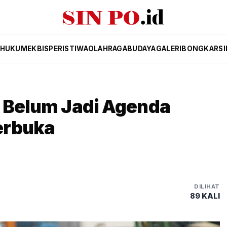
HUKUM
EKBIS
PERISTIWA
OLAHRAGA
BUDAYA
GALERI
BONGKAR
SI
t Belum Jadi Agenda
erbuka
DILIHAT
89 KALI