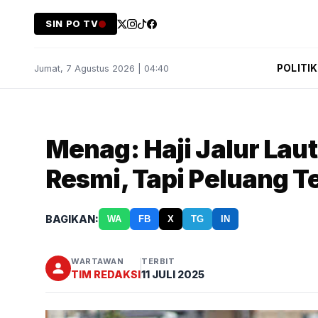
SIN PO TV
POLITIK
Jumat, 7 Agustus 2026 | 04:40
Menag: Haji Jalur Lau
Resmi, Tapi Peluang T
BAGIKAN:
WA
FB
X
TG
IN
WARTAWAN
TERBIT
TIM REDAKSI
11 JULI 2025