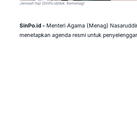
Jemaah haji (SinPo.id/dok. Kemenag)
SinPo.id -
Menteri Agama (Menag) Nasaruddi
menetapkan agenda resmi untuk penyelenggaraa
ia membuka kemungkinan wacana ini dapat dike
memungkinkan.
“Saya kira kita belum ada agenda untuk mengg
perhitungan biaya belum pernah kita angkat s
kalau Badan Penyelenggara Haji punya pembic
Kompleks Parlemen Senayan, Kamis, 10 Juli 20
Pernyataan ini melengkapi respons Menag seb
Islamic Economy (SGIE) Report 2024/2025 di G
Menag merespons gagasan umrah menggunakan