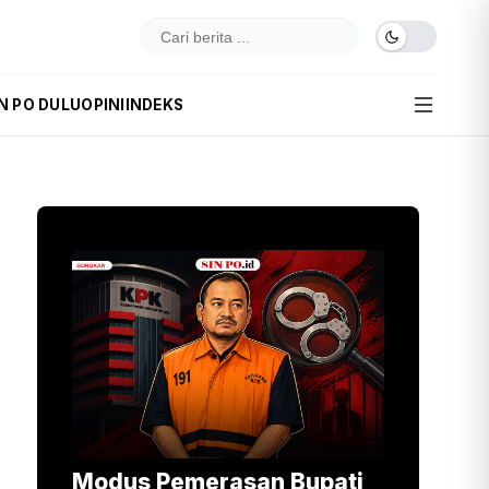
N PO DULU
OPINI
INDEKS
Modus Pemerasan Bupati