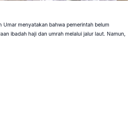
n Umar menyatakan bahwa pemerintah belum
n ibadah haji dan umrah melalui jalur laut. Namun,
mbangkan bila infrastruktur dan regulasinya
unakan haji laut karena perhitungan waktu, dan
ebagai sebuah wacana khusus ya. Nggak tahu nanti
araan khusus itu,” ujar Menag Nasaruddin Umar di
25.
elumnya dalam forum peluncuran The State of Global
edung Bappenas, 8 Juli 2025. Dalam forum itu,
 kapal pesiar yang disampaikan Chairman