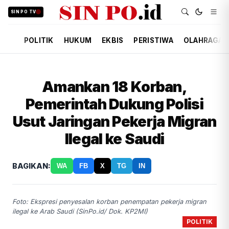
SIN PO TV
POLITIK
HUKUM
EKBIS
PERISTIWA
OLAHRAGA
Amankan 18 Korban,
Pemerintah Dukung Polisi
Usut Jaringan Pekerja Migran
Ilegal ke Saudi
BAGIKAN:
WA
FB
X
TG
IN
Foto: Ekspresi penyesalan korban penempatan pekerja migran
ilegal ke Arab Saudi (SinPo.id/ Dok. KP2MI)
POLITIK