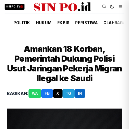
SIN PO TV
POLITIK
HUKUM
EKBIS
PERISTIWA
OLAHRAGA
Amankan 18 Korban,
Pemerintah Dukung Polisi
Usut Jaringan Pekerja Migran
Ilegal ke Saudi
BAGIKAN:
WA
FB
X
TG
IN