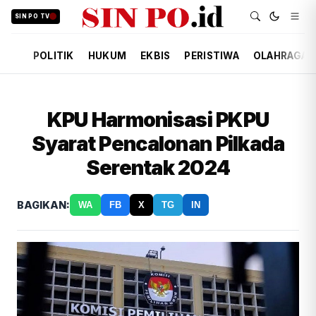
SIN PO TV
POLITIK
HUKUM
EKBIS
PERISTIWA
OLAHRAGA
KPU Harmonisasi PKPU
Syarat Pencalonan Pilkada
Serentak 2024
BAGIKAN:
WA
FB
X
TG
IN