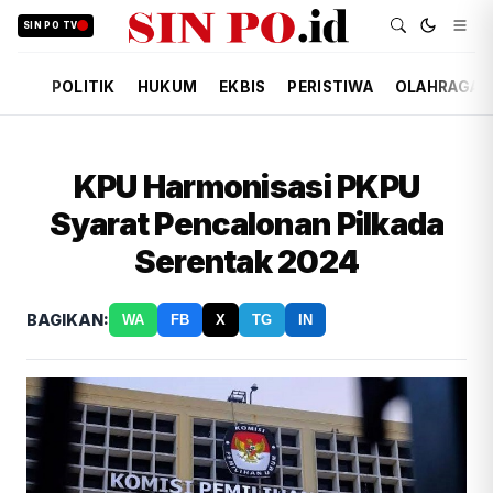
SIN PO TV
POLITIK
HUKUM
EKBIS
PERISTIWA
OLAHRAGA
KPU Harmonisasi PKPU
Syarat Pencalonan Pilkada
Serentak 2024
BAGIKAN:
WA
FB
X
TG
IN