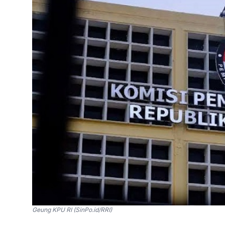
Geung KPU RI (SinPo.id/RRI)