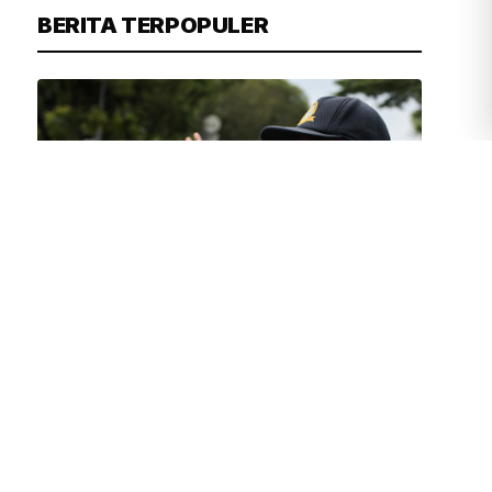
BERITA TERPOPULER
TIM REDAKSI
39 MENIT YANG LALU
Catat! Rekayasa Lalu Lintas Proyek
MRT Glodok-Kota Berlaku Mulai 10
Agustus