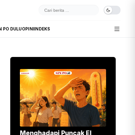
N PO DULU
OPINI
INDEKS
Menghadapi Puncak El