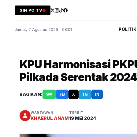
SIN PO TV
POLITIK
Jumat, 7 Agustus 2026 | 08:01
KPU Harmonisasi PKPU
Pilkada Serentak 202
BAGIKAN:
WA
FB
X
TG
IN
WARTAWAN
TERBIT
KHAERUL ANAM
19 MEI 2024