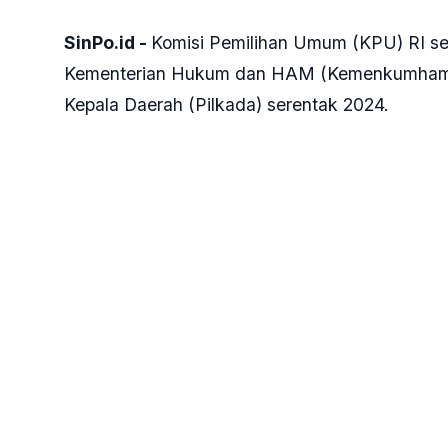
SinPo.id -
Komisi Pemilihan Umum (KPU) RI s
Kementerian Hukum dan HAM (Kemenkumham) R
Kepala Daerah (Pilkada) serentak 2024.
Anggota KPU RI, Mochammad Afifuddin mengat
pencalonan bagi bakal calon kepala daerah ya
"Tinggal harmonisasi dengan Kemenkumham. Pr
diundangkan yang baru, yang lama kan masih 
ada," kata Afifuddin dalam keterangannya, Mi
Menurut dia, KPU telah melakukan rapat intern
Kemenkumham terkait aturan pencalonan pada 