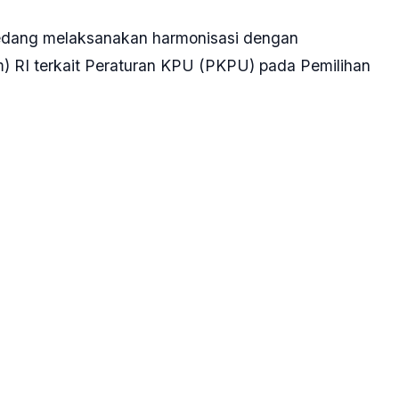
edang melaksanakan harmonisasi dengan
I terkait Peraturan KPU (PKPU) pada Pemilihan
akan, harmonisasi PKPU tersebut tentang syarat
ng akan maju di Pilkada.
insipnya begini, meski PKPU belum selesai
berlaku. Jadi, tidak ada kekosongan, PKPU masih
nggu, 19 Mei 2024.
al untuk selanjutnya dibahas bersama pihak
Pilkada serentak.