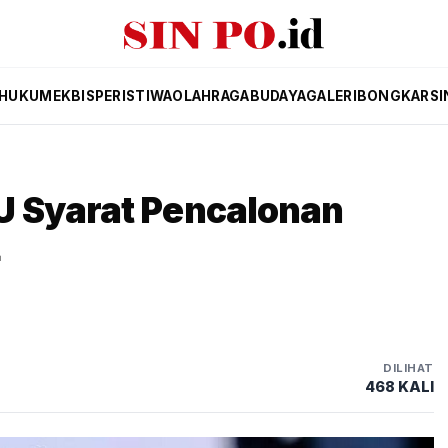
HUKUM
EKBIS
PERISTIWA
OLAHRAGA
BUDAYA
GALERI
BONGKAR
SI
 Syarat Pencalonan
4
DILIHAT
468 KALI