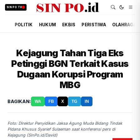
SIN PO TV
POLITIK
HUKUM
EKBIS
PERISTIWA
OLAHRAGA
Kejagung Tahan Tiga Eks
Petinggi BGN Terkait Kasus
Dugaan Korupsi Program
MBG
BAGIKAN:
WA
FB
X
TG
IN
Foto: Direktur Penyidikan Jaksa Agung Muda Bidang Tindak
Pidana Khusus Syarief Sulaeman saat konferensi pers di
Kejagung (SinPo.id/David)