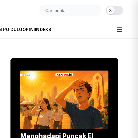
N PO DULU
OPINI
INDEKS
Menghadapi Puncak El