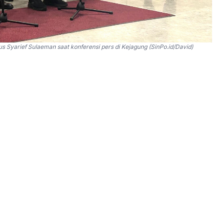
 Syarief Sulaeman saat konferensi pers di Kejagung (SinPo.id/David)
menetapkan tiga tersangka dalam perkara dugaan
gizi gratis (MBG) pada Badan Gizi Nasional Tahun
la BGN, Dadan Hindayana serta mantan Wakil Kepala
tapan tersangka dilakukan setelah Kejagung
ganya.
aan tersebut, Saudara DH, Saudara SS, dan Saudara
kti yang cukup yang diperoleh tim penyidik, maka tim