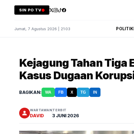
SIN PO TV
POLITIK
Jumat, 7 Agustus 2026 | 21:03
Kejagung Tahan Tiga E
Kasus Dugaan Korups
BAGIKAN:
WA
FB
X
TG
IN
WARTAWAN
TERBIT
DAVID
3 JUNI 2026