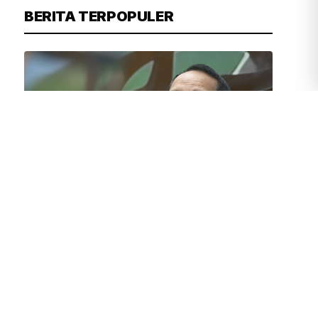
BERITA TERPOPULER
JUVEN MARTUA SITOMPUL
6 MENIT YANG LALU
Legislator Golkar Tekankan Subsidi
Pupuk Harus Tepat Sasaran