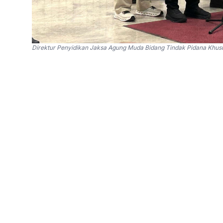
Direktur Penyidikan Jaksa Agung Muda Bidang Tindak Pidana Khusus
SinPo.id -
Kejaksaan Agung (Kejagung) resmi 
korupsi terkait tata kelola program makan ber
2025-2026.
Ketiga tersangka dimaksud ialah mantan Kepa
BGN, Sony Sanjaya dan Lodwick Pusung. Pene
melakukan pemeriksaan intensif terhadap keti
"Bahwa setelah melalui serangkaian pemeriks
LT sebagai saksi, dan berdasarkan dua alat bu