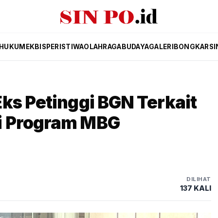
HUKUM
EKBIS
PERISTIWA
OLAHRAGA
BUDAYA
GALERI
BONGKAR
SI
ks Petinggi BGN Terkait
i Program MBG
DILIHAT
137 KALI