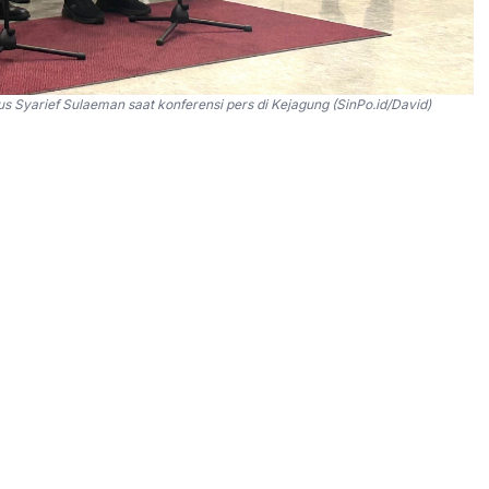
 Syarief Sulaeman saat konferensi pers di Kejagung (SinPo.id/David)
menetapkan tiga tersangka dalam perkara dugaan
gizi gratis (MBG) pada Badan Gizi Nasional Tahun
la BGN, Dadan Hindayana serta mantan Wakil Kepala
tapan tersangka dilakukan setelah Kejagung
ganya.
aan tersebut, Saudara DH, Saudara SS, dan Saudara
kti yang cukup yang diperoleh tim penyidik, maka tim