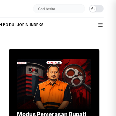
N PO DULU
OPINI
INDEKS
Modus Pemerasan Bupati