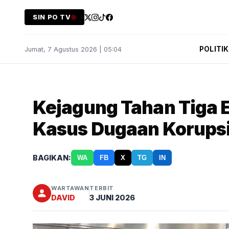
SIN PO TV
POLITIK
Jumat, 7 Agustus 2026 | 05:04
Kejagung Tahan Tiga E
Kasus Dugaan Korups
BAGIKAN:
WA
FB
X
TG
IN
WARTAWAN
TERBIT
DAVID
3 JUNI 2026