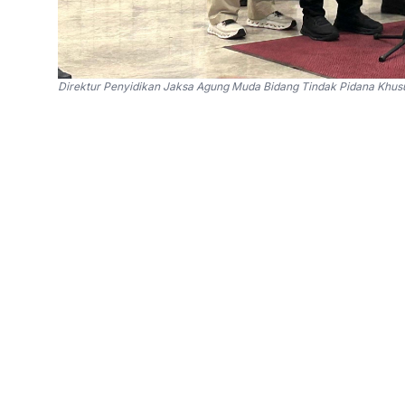
Direktur Penyidikan Jaksa Agung Muda Bidang Tindak Pidana Khusus
SinPo.id -
Kejaksaan Agung (Kejagung) resmi 
korupsi terkait tata kelola program makan ber
2025-2026.
Ketiga tersangka dimaksud ialah mantan Kepa
BGN, Sony Sanjaya dan Lodwick Pusung. Pene
melakukan pemeriksaan intensif terhadap keti
"Bahwa setelah melalui serangkaian pemeriks
LT sebagai saksi, dan berdasarkan dua alat bu