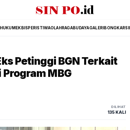
HUKUM
EKBIS
PERISTIWA
OLAHRAGA
BUDAYA
GALERI
BONGKAR
SI
ks Petinggi BGN Terkait
i Program MBG
DILIHAT
135 KALI