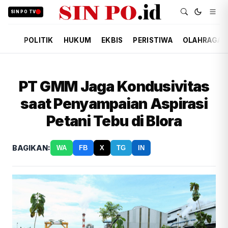
SIN PO TV
POLITIK
HUKUM
EKBIS
PERISTIWA
OLAHRAGA
PT GMM Jaga Kondusivitas
saat Penyampaian Aspirasi
Petani Tebu di Blora
BAGIKAN:
WA
FB
X
TG
IN