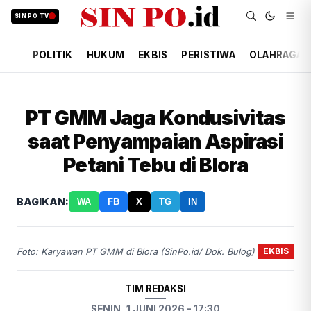
SIN PO TV
POLITIK
HUKUM
EKBIS
PERISTIWA
OLAHRAGA
PT GMM Jaga Kondusivitas
saat Penyampaian Aspirasi
Petani Tebu di Blora
BAGIKAN:
WA
FB
X
TG
IN
EKBIS
Foto: Karyawan PT GMM di Blora (SinPo.id/ Dok. Bulog)
TIM REDAKSI
SENIN, 1 JUNI 2026 - 17:30