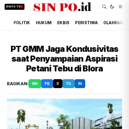
SIN PO TV
POLITIK
HUKUM
EKBIS
PERISTIWA
OLAHRAGA
PT GMM Jaga Kondusivitas
saat Penyampaian Aspirasi
Petani Tebu di Blora
BAGIKAN:
WA
FB
X
TG
IN