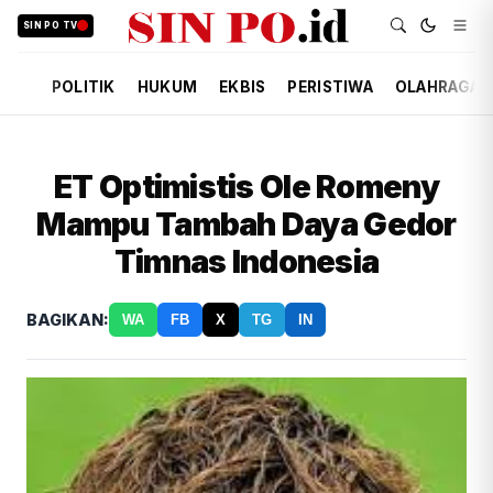
SIN PO TV
POLITIK
HUKUM
EKBIS
PERISTIWA
OLAHRAGA
ET Optimistis Ole Romeny
Mampu Tambah Daya Gedor
Timnas Indonesia
BAGIKAN:
WA
FB
X
TG
IN