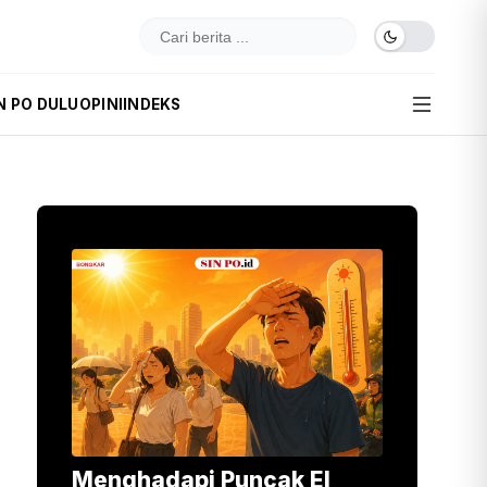
N PO DULU
OPINI
INDEKS
Menghadapi Puncak El