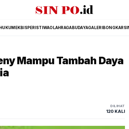
HUKUM
EKBIS
PERISTIWA
OLAHRAGA
BUDAYA
GALERI
BONGKAR
SI
omeny Mampu Tambah Daya
ia
DILIHAT
120 KALI