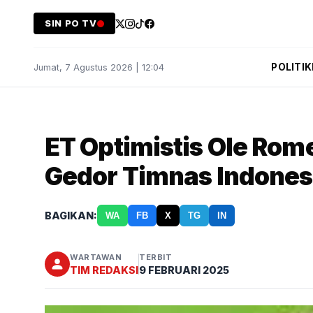
SIN PO TV
POLITIK
Jumat, 7 Agustus 2026 | 12:04
ET Optimistis Ole R
Gedor Timnas Indones
BAGIKAN:
WA
FB
X
TG
IN
WARTAWAN
TERBIT
TIM REDAKSI
9 FEBRUARI 2025