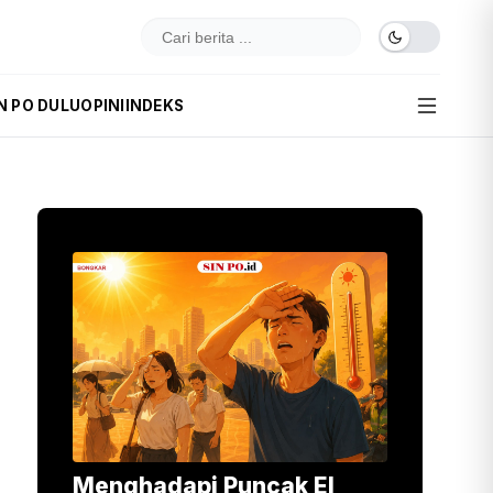
N PO DULU
OPINI
INDEKS
Menghadapi Puncak El