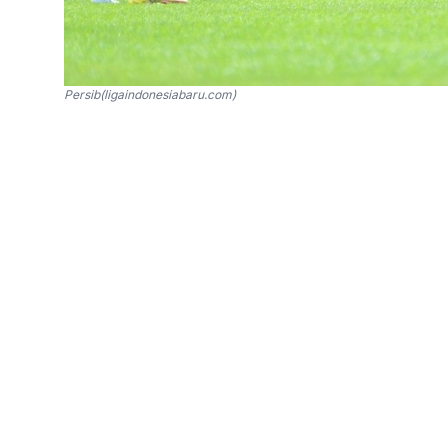
Persib(ligaindonesiabaru.com)
SinPo.id -
Persib Bandung menghadapi laga t
Persija Jakarta, di Stadion Gelora Bandung La
membutuhkan kesiapan fisik jelang big match, 
Staf kepelatihan Luis Milla, Carlos Grande Ro
asuhnya jelang pertandingan. Selama sepekan 
kekuatan dan daya tahan.
“Kami baru memulai latihan pekan lalu dan se
kekuatan, kami juga terus mengasah latihan en