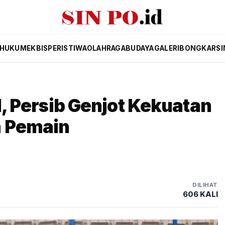
HUKUM
EKBIS
PERISTIWA
OLAHRAGA
BUDAYA
GALERI
BONGKAR
SI
 1, Persib Genjot Kekuatan
h Pemain
DILIHAT
606 KALI