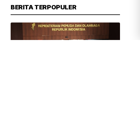
BERITA TERPOPULER
TIM REDAKSI
3 JAM YANG LALU
Erick Thohir Sambut Gembira Makin
Banyak Klub Dunia Gelar Pramusim di
Indonesia
DPRD DKI Sepakat Nama
Perusahaan Pembuang Sampah