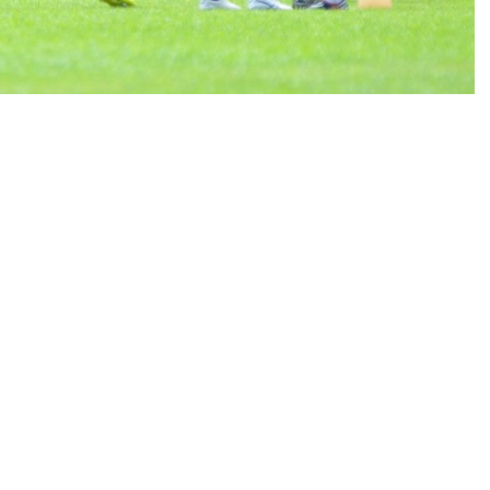
unda pekan ke-11 BRI Liga 1 2022/2023 menghadapi
utan Api (GBLA) Rabu 11 Januari 2023. Persib
mengingat tim sempat diliburkan saat tahun baru.
driguez membicarakan soal kondisi anak-anak
terakhir, Achmad Jufriyanto dan kolega digenjot
lama pekan ini kami bekerja untuk memperkuat
durance (daya tahan). Kami ingin terus