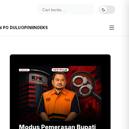
N PO DULU
OPINI
INDEKS
Modus Pemerasan Bupati