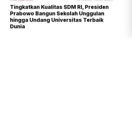
Tingkatkan Kualitas SDM RI, Presiden
Prabowo Bangun Sekolah Unggulan
hingga Undang Universitas Terbaik
Dunia
Presiden Prabowo Kawal Program
Strategis, dari Kampung Haji
hingga Hilirisasi Nasional
TIM REDAKSI
2 JAM YANG LALU
Tingkatkan Daya Saing Indonesia,
BRIN Fokus Kembangkan Teknologi
Nuklir hingga AI
TIM REDAKSI
1 JAM YANG LALU
Kejagung Geledah Rumah Nurman
Herin Terkait TPPU Febrie
Adriansyah
DAVID
3 JAM YANG LALU
Presiden Prabowo Kawal Program
Strategis TNI, dari Air Bersih
hingga Listrik Desa
TIM REDAKSI
2 JAM YANG LALU