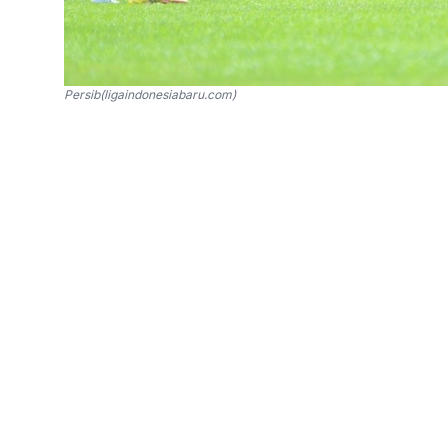
Persib(ligaindonesiabaru.com)
SinPo.id -
Persib Bandung menghadapi laga t
Persija Jakarta, di Stadion Gelora Bandung La
membutuhkan kesiapan fisik jelang big match, 
Staf kepelatihan Luis Milla, Carlos Grande Ro
asuhnya jelang pertandingan. Selama sepekan 
kekuatan dan daya tahan.
“Kami baru memulai latihan pekan lalu dan se
kekuatan, kami juga terus mengasah latihan en