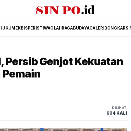
HUKUM
EKBIS
PERISTIWA
OLAHRAGA
BUDAYA
GALERI
BONGKAR
SI
 1, Persib Genjot Kekuatan
h Pemain
DILIHAT
604 KALI