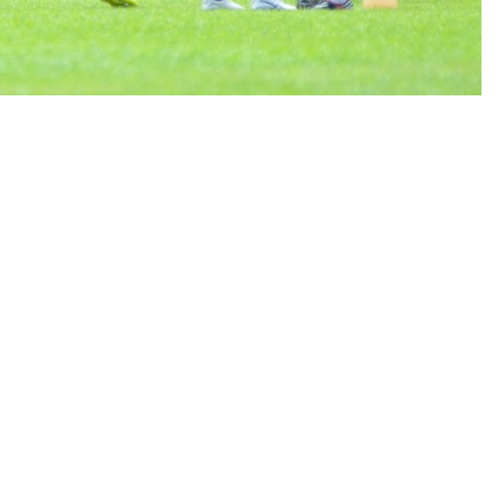
unda pekan ke-11 BRI Liga 1 2022/2023 menghadapi
utan Api (GBLA) Rabu 11 Januari 2023. Persib
mengingat tim sempat diliburkan saat tahun baru.
driguez membicarakan soal kondisi anak-anak
terakhir, Achmad Jufriyanto dan kolega digenjot
lama pekan ini kami bekerja untuk memperkuat
durance (daya tahan). Kami ingin terus