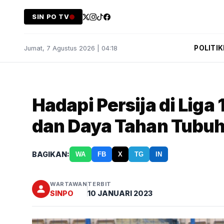
SIN PO TV
POLITIK
Jumat, 7 Agustus 2026 | 04:18
Hadapi Persija di Liga
dan Daya Tahan Tubu
BAGIKAN:
WA
FB
X
TG
IN
WARTAWAN
TERBIT
SINPO
10 JANUARI 2023