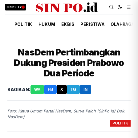
SIN PO TV
POLITIK
HUKUM
EKBIS
PERISTIWA
OLAHRAGA
NasDem Pertimbangkan
Dukung Presiden Prabowo
Dua Periode
BAGIKAN:
WA
FB
X
TG
IN
Foto: Ketua Umum Partai NasDem, Surya Paloh (SinPo.id/ Dok.
NasDem)
POLITIK