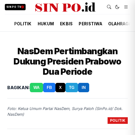
SIN PO TV
POLITIK
HUKUM
EKBIS
PERISTIWA
OLAHRAGA
NasDem Pertimbangkan
Dukung Presiden Prabowo
Dua Periode
BAGIKAN:
WA
FB
X
TG
IN
Foto: Ketua Umum Partai NasDem, Surya Paloh (SinPo.id/ Dok.
NasDem)
POLITIK