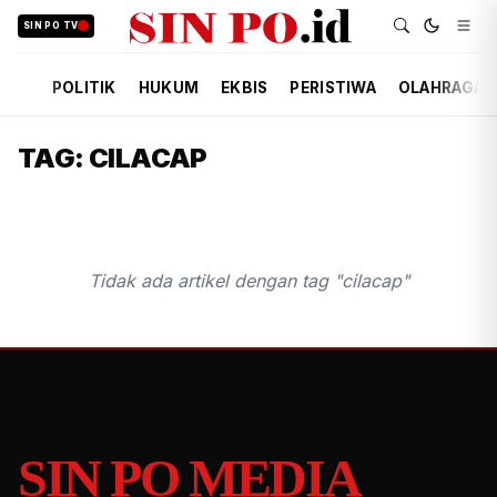
SIN PO TV
POLITIK
HUKUM
EKBIS
PERISTIWA
OLAHRAGA
TAG: CILACAP
Tidak ada artikel dengan tag "cilacap"
SIN PO MEDIA