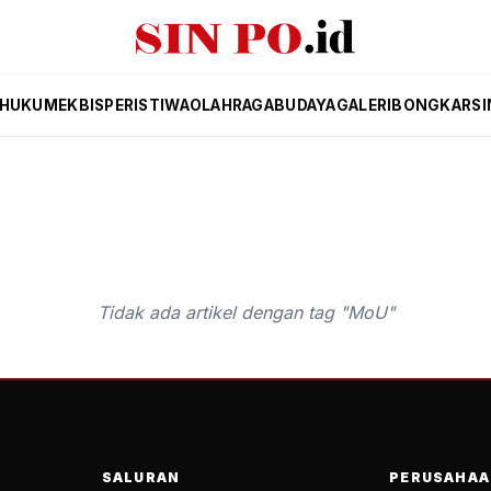
HUKUM
EKBIS
PERISTIWA
OLAHRAGA
BUDAYA
GALERI
BONGKAR
SI
Tidak ada artikel dengan tag "MoU"
SALURAN
PERUSAHAA