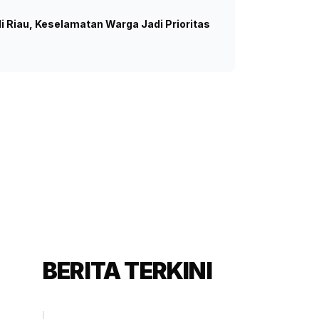
 Riau, Keselamatan Warga Jadi Prioritas
kuan Jamin Akses Ilmu
i XIII DPR RI Willy Aditya (SinPo.id/ Galuh Ratnatika)
BERITA TERKINI