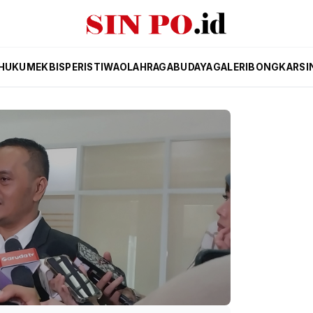
HUKUM
EKBIS
PERISTIWA
OLAHRAGA
BUDAYA
GALERI
BONGKAR
SI