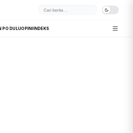
N PO DULU
OPINI
INDEKS