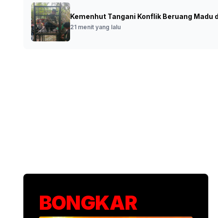
Kemenhut Tangani Konflik Beruang Madu di
Komisi XIII DPR Sebut RUU Sistem Perbu
21 menit yang lalu
Pengetahuan Setara
•
Foto: Ketua Komis
12 menit yang lalu
BONGKAR