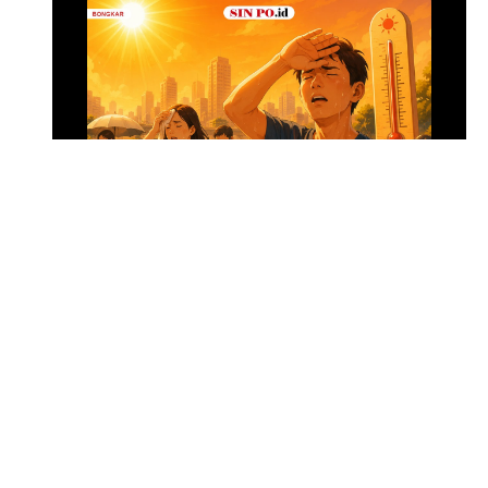
Menghadapi Puncak El Nino
SIN PO DULU