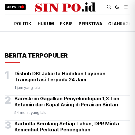
SIN PO TV
POLITIK
HUKUM
EKBIS
PERISTIWA
OLAHRAGA
BERITA TERPOPULER
1
Dishub DKI Jakarta Hadirkan Layanan
Transportasi Terpadu 24 Jam
1 jam yang lalu
2
Bareskrim Gagalkan Penyelundupan 1,3 Ton
Ketamin dari Kapal Asing di Perairan Bintan
54 menit yang lalu
3
Karhutla Berulang Setiap Tahun, DPR Minta
Kemenhut Perkuat Pencegahan