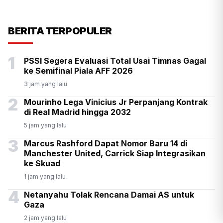
TIO PIRNANDO
PERISTIWA
12 JAM YANG LALU
Mulai Pekan Depan, BGN
BERITA TERPOPULER
Wajibkan Ompreng MBG
1
PSSI Segera Evaluasi Total Usai Timnas Gagal
Cantumkan Batas Waktu
ke Semifinal Piala AFF 2026
Konsumsi
3 jam yang lalu
2
Mourinho Lega Vinicius Jr Perpanjang Kontrak
di Real Madrid hingga 2032
5 jam yang lalu
3
Marcus Rashford Dapat Nomor Baru 14 di
Manchester United, Carrick Siap Integrasikan
ke Skuad
1 jam yang lalu
4
Netanyahu Tolak Rencana Damai AS untuk
Gaza
2 jam yang lalu