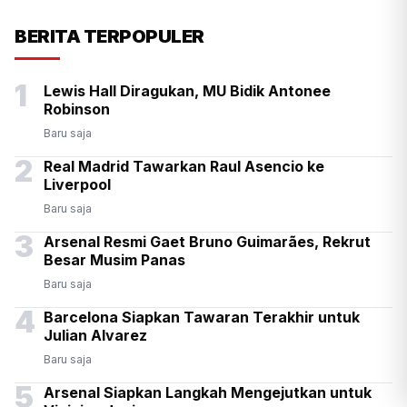
Presiden Prabowo Antar
BERITA TERPOPULER
Langsung Kepulangan PM
1
Lewis Hall Diragukan, MU Bidik Antonee
Thailand Anutin di Halim
Robinson
Baru saja
2
Real Madrid Tawarkan Raul Asencio ke
Liverpool
Baru saja
3
Arsenal Resmi Gaet Bruno Guimarães, Rekrut
Besar Musim Panas
Baru saja
4
Barcelona Siapkan Tawaran Terakhir untuk
Julian Alvarez
Baru saja
5
Arsenal Siapkan Langkah Mengejutkan untuk