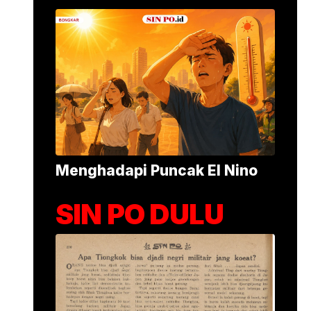
Alumina Rp2,2 Tri
•
1 menit yang lalu
Foto: Suasana 
Menghadapi Puncak El Nino
SIN PO DULU