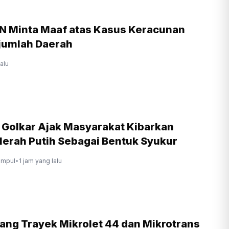
N Minta Maaf atas Kasus Keracunan
jumlah Daerah
lalu
r Golkar Ajak Masyarakat Kibarkan
erah Putih Sebagai Bentuk Syukur
ompul
•
1 jam yang lalu
lang Trayek Mikrolet 44 dan Mikrotrans