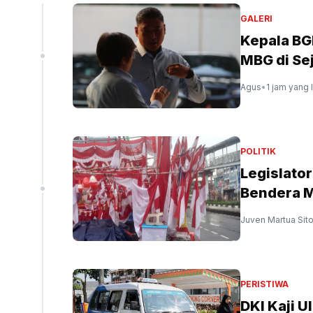
liun
GALERI
Kepala BG
MBG di Se
peninjauan ekspor Alumina (Sinpo.id/tim media)
Agus
•
1 jam yang 
POLITIK
Legislato
Bendera M
Juven Martua Sit
PERISTIWA
DKI Kaji U