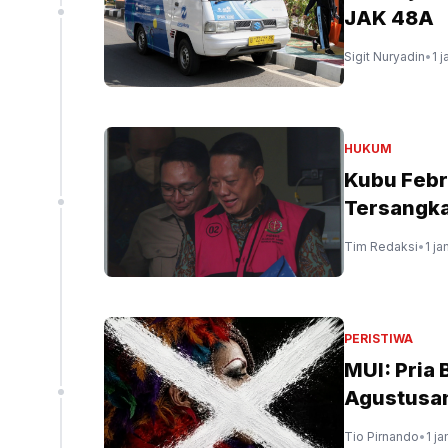
JAK 48A
Sigit Nuryadin
•
1 
HUKUM
Kubu Febr
Tersangka
Tim Redaksi
•
1 ja
PERISTIWA
MUI: Pria
Agustusa
Tio Pirnando
•
1 j