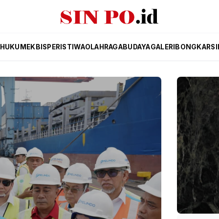
HUKUM
EKBIS
PERISTIWA
OLAHRAGA
BUDAYA
GALERI
BONGKAR
SI