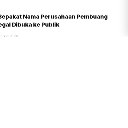
 Sepakat Nama Perusahaan Pembuang
gal Dibuka ke Publik
am yang lalu
rukunan Umat Beragama Jadi Kunci
 Emas 2045
am yang lalu
Prabowo Ingin Budaya Membaca