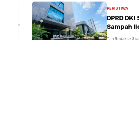
liun
PERISTIWA
DPRD DKI
Sampah Ile
peninjauan ekspor Alumina (Sinpo.id/tim media)
Tim Redaksi
•
3 j
PERISTIWA
Menag: Ke
Indonesia
Tim Redaksi
•
4 j
PENDIDIKAN
Presiden 