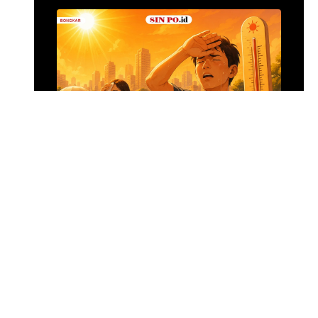
Alumina Rp2,2 Tri
•
12 jam yang lalu
Foto: Suasana 
Menghadapi Puncak El Nino
SIN PO DULU