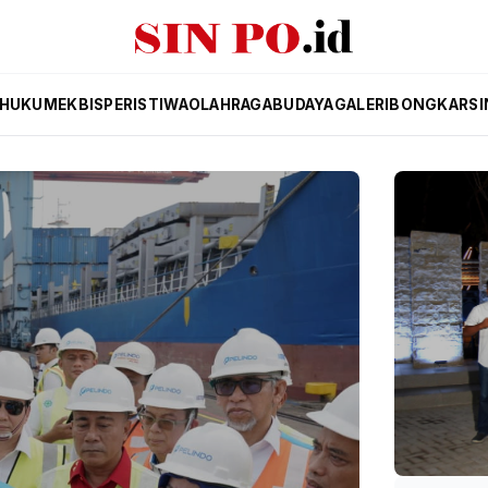
HUKUM
EKBIS
PERISTIWA
OLAHRAGA
BUDAYA
GALERI
BONGKAR
SI