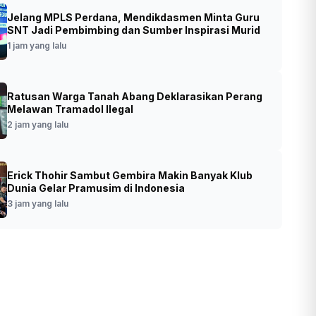
Jelang MPLS Perdana, Mendikdasmen Minta Guru
ormar Resmikan Sport Center Brigif 2
SNT Jadi Pembimbing dan Sumber Inspirasi Murid
ir, Perkuat Pembinaan Prajurit dan Buka
1 jam yang lalu
 Olahraga untuk Masyarakat
Ratusan Warga Tanah Abang Deklarasikan Perang
•
Foto: Pangkormar Letjen (Mar) Endi Supardi
t yang lalu
Melawan Tramadol Ilegal
didampingi Komandan Brigif 2 Marinir
2 jam yang lalu
Kolonel (Mar) Aang Andy Warta
meresmikan Sport Center Brigif 2 Marinir
(Ashar/Foto:DispenBrigif2MarinirAinul/SinP
o.id)
Erick Thohir Sambut Gembira Makin Banyak Klub
Dunia Gelar Pramusim di Indonesia
3 jam yang lalu