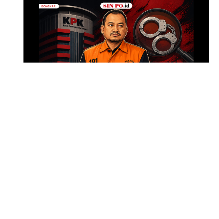
Modus Pemerasan Bupati
Anom
SIN PO DULU