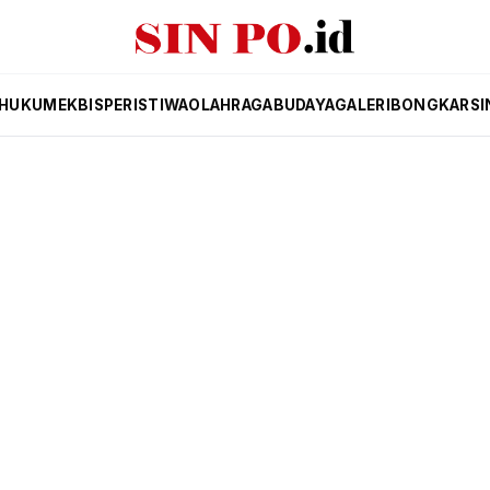
HUKUM
EKBIS
PERISTIWA
OLAHRAGA
BUDAYA
GALERI
BONGKAR
SI