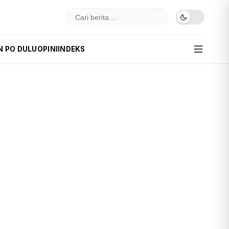
N PO DULU
OPINI
INDEKS