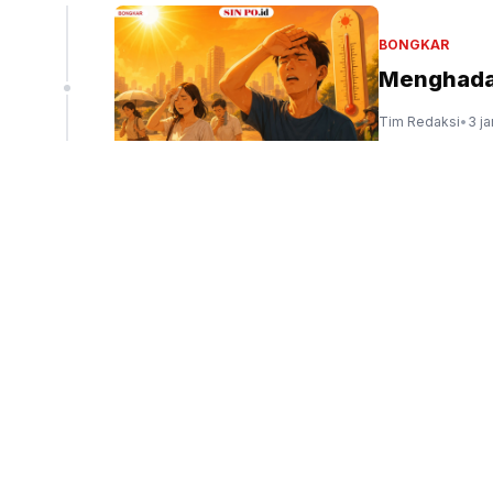
BONGKAR
Menghadap
Tim Redaksi
•
3 j
PENDIDIKAN
Sekolah Te
Fasilitas 
Tim Redaksi
•
4 j