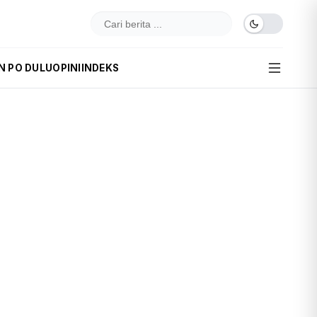
N PO DULU
OPINI
INDEKS