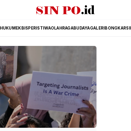
HUKUM
EKBIS
PERISTIWA
OLAHRAGA
BUDAYA
GALERI
BONGKAR
SI