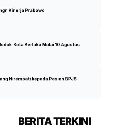
ngn Kinerja Prabowo
srael Sengaja Targetkan
Foto: Ilustrasi. (SinPo.id/AP)
lodok-Kota Berlaku Mulai 10 Agustus
yang Nirempati kepada Pasien BPJS
BERITA TERKINI