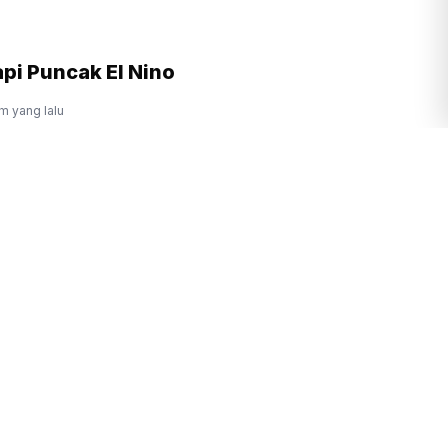
i Puncak El Nino
am yang lalu
rluar NKRI di Pulau Miangas Diperbaiki,
Belajar Makin Lengkap
am yang lalu