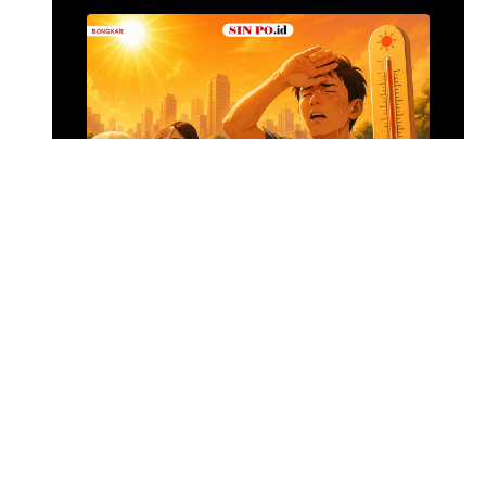
Menghadapi Puncak El Nino
SIN PO DULU