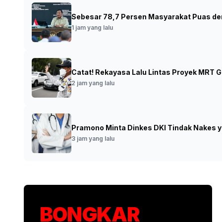
Sebesar 78,7 Persen Masyarakat Puas de
Sejumlah Kelompok HAM Lebanon Sebut I
1 jam yang lalu
Jurnalis
•
6 menit yang lalu
Catat! Rekayasa Lalu Lintas Proyek MRT G
2 jam yang lalu
Pramono Minta Dinkes DKI Tindak Nakes 
3 jam yang lalu
BONGKAR