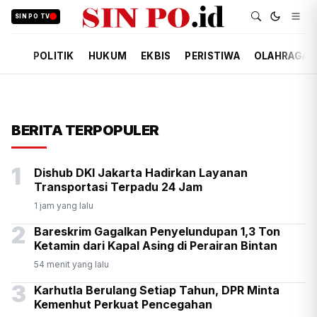
SIN PO TV
POLITIK
HUKUM
EKBIS
PERISTIWA
OLAHRAGA
BERITA TERPOPULER
1
Dishub DKI Jakarta Hadirkan Layanan
Transportasi Terpadu 24 Jam
1 jam yang lalu
2
Bareskrim Gagalkan Penyelundupan 1,3 Ton
Ketamin dari Kapal Asing di Perairan Bintan
54 menit yang lalu
3
Karhutla Berulang Setiap Tahun, DPR Minta
Kemenhut Perkuat Pencegahan