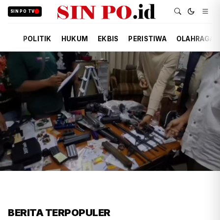
SIN PO TV
POLITIK
HUKUM
EKBIS
PERISTIWA
OLAHRAGA
FIRDAUSI
HUKUM
6 JAM YANG LALU
Polisi Usut Penemuan Bunker
BERITA TERPOPULER