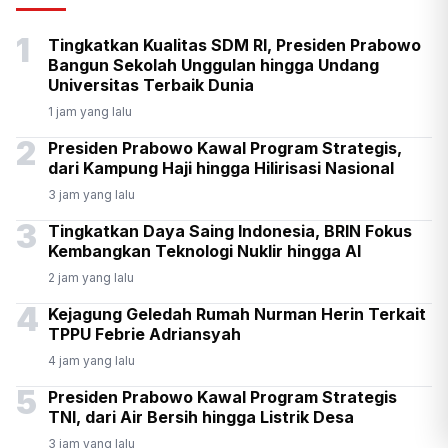
Senpi di Gedung Yayasan
1
Tingkatkan Kualitas SDM RI, Presiden Prabowo
Sekolah di Pondok Pinang
Bangun Sekolah Unggulan hingga Undang
Universitas Terbaik Dunia
1 jam yang lalu
2
Presiden Prabowo Kawal Program Strategis,
dari Kampung Haji hingga Hilirisasi Nasional
3 jam yang lalu
3
Tingkatkan Daya Saing Indonesia, BRIN Fokus
Kembangkan Teknologi Nuklir hingga AI
2 jam yang lalu
4
Kejagung Geledah Rumah Nurman Herin Terkait
TPPU Febrie Adriansyah
4 jam yang lalu
5
Presiden Prabowo Kawal Program Strategis
TNI, dari Air Bersih hingga Listrik Desa
3 jam yang lalu