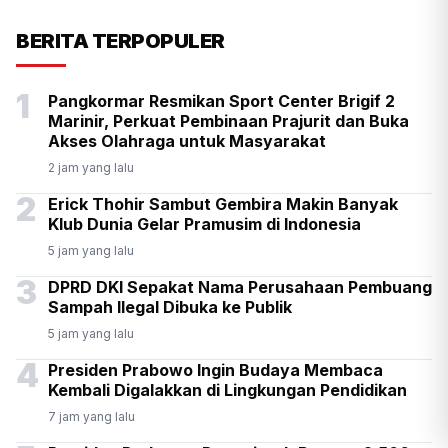
KSP Kawal Pelepasan Ekspor
BERITA TERPOPULER
Alumina Rp2,2 Triliun
1
Pangkormar Resmikan Sport Center Brigif 2
Marinir, Perkuat Pembinaan Prajurit dan Buka
Akses Olahraga untuk Masyarakat
2 jam yang lalu
2
Erick Thohir Sambut Gembira Makin Banyak
Klub Dunia Gelar Pramusim di Indonesia
5 jam yang lalu
3
DPRD DKI Sepakat Nama Perusahaan Pembuang
Sampah Ilegal Dibuka ke Publik
5 jam yang lalu
4
Presiden Prabowo Ingin Budaya Membaca
Kembali Digalakkan di Lingkungan Pendidikan
7 jam yang lalu