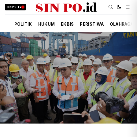
SIN PO TV
POLITIK
HUKUM
EKBIS
PERISTIWA
OLAHRAGA
TIM REDAKSI
EKBIS
14 JAM YANG LALU