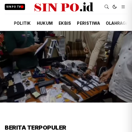
SIN PO TV
POLITIK
HUKUM
EKBIS
PERISTIWA
OLAHRAGA
FIRDAUSI
HUKUM
7 JAM YANG LALU
Polisi Usut Penemuan Bunker
BERITA TERPOPULER