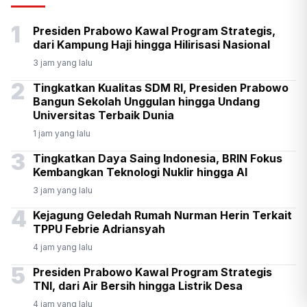
Senpi di Gedung Yayasan
1
Presiden Prabowo Kawal Program Strategis,
Sekolah di Pondok Pinang
dari Kampung Haji hingga Hilirisasi Nasional
3 jam yang lalu
2
Tingkatkan Kualitas SDM RI, Presiden Prabowo
Bangun Sekolah Unggulan hingga Undang
Universitas Terbaik Dunia
1 jam yang lalu
3
Tingkatkan Daya Saing Indonesia, BRIN Fokus
Kembangkan Teknologi Nuklir hingga AI
3 jam yang lalu
4
Kejagung Geledah Rumah Nurman Herin Terkait
TPPU Febrie Adriansyah
4 jam yang lalu
5
Presiden Prabowo Kawal Program Strategis
TNI, dari Air Bersih hingga Listrik Desa
4 jam yang lalu