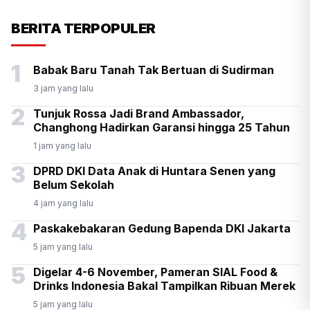
KSP Kawal Pelepasan Ekspor
BERITA TERPOPULER
Alumina Rp2,2 Triliun
1
Babak Baru Tanah Tak Bertuan di Sudirman
3 jam yang lalu
2
Tunjuk Rossa Jadi Brand Ambassador,
Changhong Hadirkan Garansi hingga 25 Tahun
1 jam yang lalu
3
DPRD DKI Data Anak di Huntara Senen yang
Belum Sekolah
4 jam yang lalu
4
Paskakebakaran Gedung Bapenda DKI Jakarta
5 jam yang lalu
5
Digelar 4-6 November, Pameran SIAL Food &
Drinks Indonesia Bakal Tampilkan Ribuan Merek
5 jam yang lalu