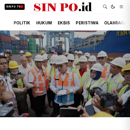
SIN PO TV
POLITIK
HUKUM
EKBIS
PERISTIWA
OLAHRAGA
TIM REDAKSI
EKBIS
31 MENIT YANG LALU