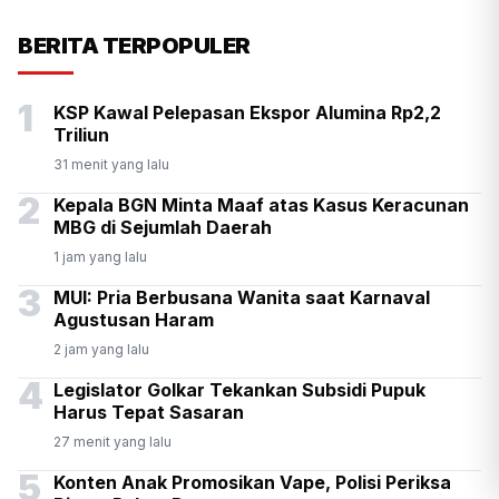
KSP Kawal Pelepasan Ekspor
BERITA TERPOPULER
Alumina Rp2,2 Triliun
1
KSP Kawal Pelepasan Ekspor Alumina Rp2,2
Triliun
31 menit yang lalu
2
Kepala BGN Minta Maaf atas Kasus Keracunan
MBG di Sejumlah Daerah
1 jam yang lalu
3
MUI: Pria Berbusana Wanita saat Karnaval
Agustusan Haram
2 jam yang lalu
4
Legislator Golkar Tekankan Subsidi Pupuk
Harus Tepat Sasaran
27 menit yang lalu
5
Konten Anak Promosikan Vape, Polisi Periksa